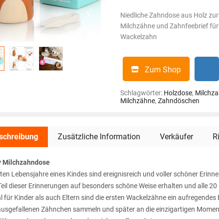
Niedliche Zahndose aus Holz zu
Milchzähne und Zahnfeebrief für
Wackelzahn
Zum Shop
Schlagwörter:
Holzdose
,
Milchz
Milchzähne
,
Zahndöschen
schreibung
Zusätzliche Information
Verkäufer
R
 Milchzahndose
sten Lebensjahre eines Kindes sind ereignisreich und voller schöner Er
Teil dieser Erinnerungen auf besonders schöne Weise erhalten und alle
 für Kinder als auch Eltern sind die ersten Wackelzähne ein aufregendes 
ausgefallenen Zähnchen sammeln und später an die einzigartigen Mome