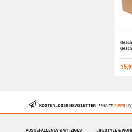
Schraubenmännchen Liebespaar
Gesch
auf Bank
Gesch
53,00
€
15,9
KOSTENLOSER NEWSLETTER
TIPPS
- ERHALTE
UN
AUSGEFALLENES & WITZIGES
LIFESTYLE & WO