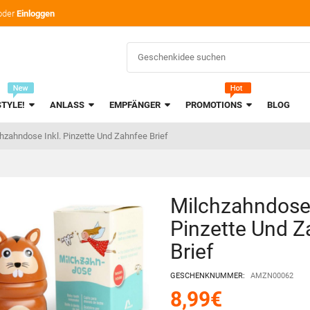
oder
Einloggen
STYLE!
ANLASS
EMPFÄNGER
PROMOTIONS
BLOG
hzahndose Inkl. Pinzette Und Zahnfee Brief
Milchzahndose 
Pinzette Und Z
Brief
GESCHENKNUMMER:
AMZN00062
8,99
€