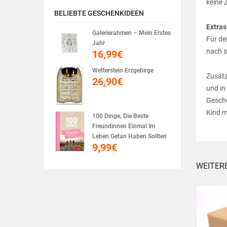
keine 
BELIEBTE GESCHENKIDEEN
Extras
Galerierahmen – Mein Erstes
Für de
Jahr
nach s
16,99
€
Wetterstein Erzgebirge
Zusätz
26,90
€
und in
Gesche
Kind m
100 Dinge, Die Beste
Freundinnen Einmal Im
Leben Getan Haben Sollten
9,99
€
WEITER