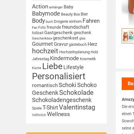
Action
Baby
anhänger
Babymode
Bier
Beauty Box
Body
Fahren
Drogerie
einhorn
buch
freundschaft
freunde
Foto
Fan
Gastgeschenk
geschenk
fußball
geschenkset
Geschenkbox
glas
Gourmet
Gravur
Herz
gästebuch
hochzeit
Hochzeitsplanung
Holz
Kindermode
Jahrestag
Kosmetik
Liebe
Lifestyle
Küche
Personalisiert
Be
Schoki
Schoko
romantisch
Schokolade
Geschenk
Schokoladengeschenk
Amazy
Valentinstag
Die er
T-Shirt
Spiele
Wellness
einen 
Vollmilch
Sowohl
seine 