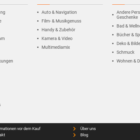
ung
Auto & Navigation
Andere Pers
Geschenke
e
Film- & Musikgenuss
Bad & Welln
Handy & Zubehör
Bücher & Sp
ram
Kamera & Video
Deko & Bilde
Multimediamix
Schmuck
kungen
Wohnen & D
s
rmationen vor dem Kauf
Über uns
akt
Blog