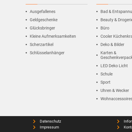
Ausgefallenes
Bad & Entspann
Geldgeschenke
Beauty & Drogeri
Glücksbringer
Büro
Kleine Aufmerksamkeiten
Cooler Küchenk
Scherzartikel
Deko & Bilder
Schlüsselanhänger
Karten &
Geschenkverpac
LED Deko Licht
Schule
Sport
Uhren & Wecker
Wohnaccessoire
Datenschutz
Info
Impressum
Kont