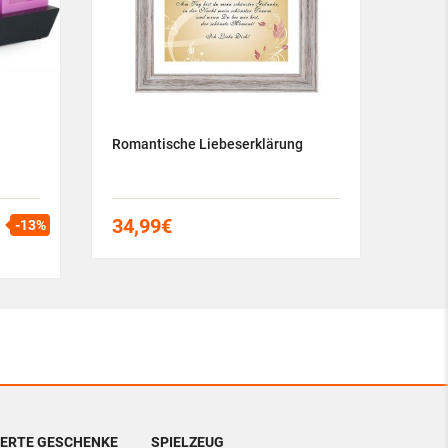
Romantische Liebeserklärung
Herzb
34,99
€
19,
-13%
IERTE GESCHENKE
SPIELZEUG