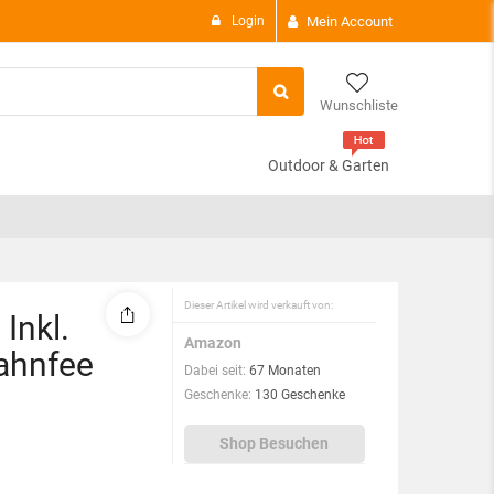
Login
Mein Account
Wunschliste
Outdoor & Garten
There are
0 i
Subtotal:
View C
Dieser Artikel wird verkauft von:
Inkl.
Amazon
ahnfee
Dabei seit:
67 Monaten
Geschenke:
130 Geschenke
Shop Besuchen