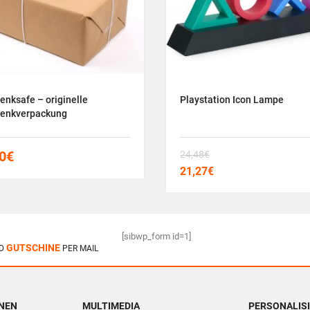
enksafe – originelle
Playstation Icon Lampe
enkverpackung
0
€
24,48
€
21,27
€
[sibwp_form id=1]
GUTSCHINE
D
PER MAIL
HNEN
MULTIMEDIA
PERSONALIS