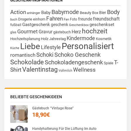
GESCHENK-INSPIRATIONEN
Babymode
Body
Action
Baby
Bier
Beauty Box
anhänger
Fahren
freundschaft
freunde
Drogerie
einhorn
Foto
buch
Fan
Gastgeschenk
geschenkset
geschenk
fußball
Geschenkbox
hochzeit
Gourmet
Gravur
Herz
gästebuch
glas
Kindermode
Hochzeitsplanung
Holz
Jahrestag
Kosmetik
Personalisiert
Liebe
Lifestyle
Küche
Schoki
Schoko Geschenk
romantisch
Schokolade
Schokoladengeschenk
T-
Spiele
Valentinstag
Shirt
Wellness
Vollmilch
BELIEBTE GESCHENKIDEEN
Gästebuch “Vintage Rose”
18,90
€
Handyhalterung Für Die Lüftung Im Auto