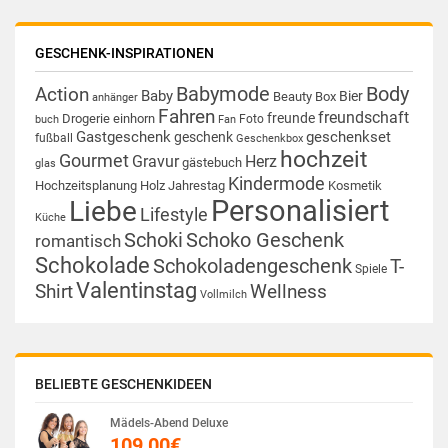
GESCHENK-INSPIRATIONEN
Babymode
Body
Action
Baby
Bier
Beauty Box
anhänger
Fahren
freundschaft
freunde
Drogerie
einhorn
Foto
buch
Fan
Gastgeschenk
geschenkset
geschenk
fußball
Geschenkbox
hochzeit
Gourmet
Gravur
Herz
gästebuch
glas
Kindermode
Hochzeitsplanung
Holz
Jahrestag
Kosmetik
Personalisiert
Liebe
Lifestyle
Küche
Schoki
Schoko Geschenk
romantisch
Schokolade
Schokoladengeschenk
T-
Spiele
Valentinstag
Shirt
Wellness
Vollmilch
BELIEBTE GESCHENKIDEEN
Mädels-Abend Deluxe
109,00
€