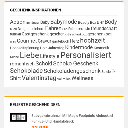
GESCHENK-INSPIRATIONEN
Babymode
Body
Action
Baby
Bier
Beauty Box
anhänger
Fahren
freundschaft
freunde
Drogerie
einhorn
Foto
buch
Fan
Gastgeschenk
geschenkset
geschenk
fußball
Geschenkbox
hochzeit
Gourmet
Gravur
Herz
gästebuch
glas
Kindermode
Hochzeitsplanung
Holz
Jahrestag
Kosmetik
Personalisiert
Liebe
Lifestyle
Küche
Schoki
Schoko Geschenk
romantisch
Schokolade
Schokoladengeschenk
T-
Spiele
Valentinstag
Shirt
Wellness
Vollmilch
BELIEBTE GESCHENKIDEEN
Babygalerierahmen Mit Magic Footprints Abdruckset
Für Fuß- Und Handabdruck
22,99
€