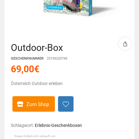
Outdoor-Box
GESCHENKNUMMER:
23743220745
69,00
€
Österreich Outdoor erleben
Zum Shop
Schlagwort:
Erlebnis-Geschenkboxen
Dieser Artikel wird verkauft von: