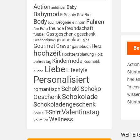
Action
Baby
anhänger
Babymode
Bier
Beauty Box
Body
Fahren
Drogerie
einhorn
buch
freundschaft
freunde
Foto
Fan
Gastgeschenk
geschenk
fußball
geschenkset
Geschenkbox
glas
Gourmet
Gravur
Herz
gästebuch
Be
hochzeit
Hochzeitsplanung
Holz
Kindermode
Jahrestag
Kosmetik
Action
Liebe
Lifestyle
Küche
Stuntm
Personalisiert
hier a
“mensc
Schoki
Schoko
romantisch
wissen
Schokolade
Geschenk
Stunts
Schokoladengeschenk
Valentinstag
T-Shirt
Spiele
Wellness
Vollmilch
WEITER