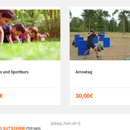
s und Sportkurs
Arrowtag
€
30,00
€
[sibwp_form id=1]
GUTSCHINE
D
PER MAIL