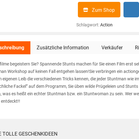
Zum Shop
Schlagwort:
Action
schreibung
Zusätzliche Information
Verkäufer
R
filme begeistern Sie? Spannende Stunts machen für Sie einen Film erst s
an Workshop auf keinen Fall entgehen lassen!Sie verbringen ein action
m eigenen Leib die verschiedenen Tricks kennen, die jeder Stuntman wie 
hliche Fackel” auf dem Programm, Sie üben wilde Prügeleien und Stun
, was es heißt ein echter Stuntman bzw. ein Stuntwoman zu sein. Wer weiß, 
 entdeckt!!
E TOLLE GESCHENKIDEEN