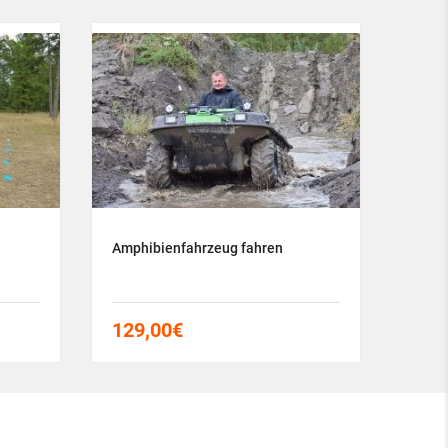
Amphibienfahrzeug fahren
Adven
129,00
€
78,