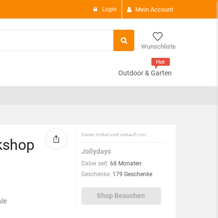
Login
Mein Account
Wunschliste
Outdoor & Garten
There are
0 i
Subtotal:
View C
Dieser Artikel wird verkauft von:
kshop
Jollydays
Dabei seit:
68 Monaten
Geschenke:
179 Geschenke
Shop Besuchen
ule