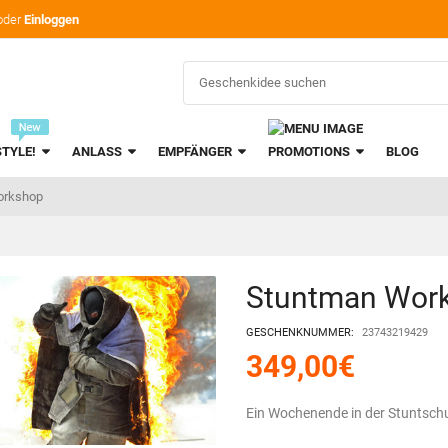
oder
Einloggen
STYLE!
ANLASS
EMPFÄNGER
PROMOTIONS
BLOG
orkshop
Stuntman Wor
GESCHENKNUMMER:
23743219429
349,00
€
Ein Wochenende in der Stuntsch