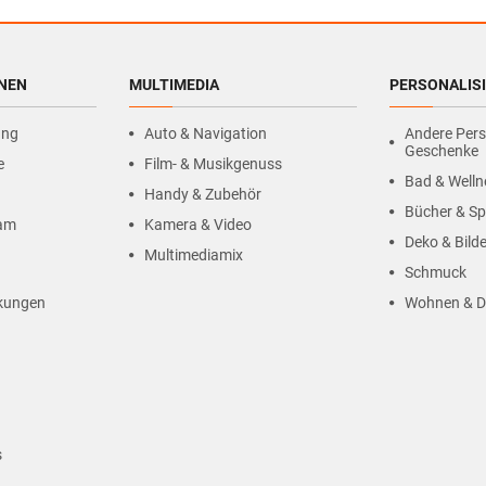
HNEN
MULTIMEDIA
PERSONALIS
ung
Auto & Navigation
Andere Pers
Geschenke
e
Film- & Musikgenuss
Bad & Welln
Handy & Zubehör
Bücher & Sp
ram
Kamera & Video
Deko & Bilde
Multimediamix
Schmuck
kungen
Wohnen & D
s