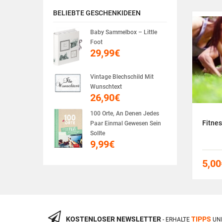
BELIEBTE GESCHENKIDEEN
Baby Sammelbox – Little
Foot
29,99
€
Vintage Blechschild Mit
Wunschtext
26,90
€
100 Orte, An Denen Jedes
Abenteuertauchen im Gasometer
Fitnes
Paar Einmal Gewesen Sein
Sollte
9,99
€
105,00
€
5,00
KOSTENLOSER NEWSLETTER
TIPPS
- ERHALTE
UN