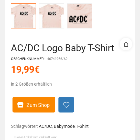
AC/DC Logo Baby T-Shirt
GESCHENKNUMMER:
46741956/62
19,99
€
in 2 Größen erhältlich
Zum Shop
Schlagwörter:
AC/DC
,
Babymode
,
T-Shirt
Dieser Artikel wird verkauft von: