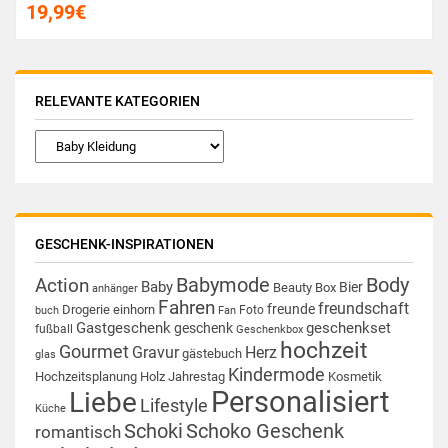
19,99
€
RELEVANTE KATEGORIEN
GESCHENK-INSPIRATIONEN
Babymode
Body
Action
Baby
Bier
Beauty Box
anhänger
Fahren
freundschaft
freunde
Drogerie
einhorn
Foto
buch
Fan
Gastgeschenk
geschenkset
geschenk
fußball
Geschenkbox
hochzeit
Gourmet
Gravur
Herz
gästebuch
glas
Kindermode
Hochzeitsplanung
Holz
Jahrestag
Kosmetik
Personalisiert
Liebe
Lifestyle
Küche
Schoki
Schoko Geschenk
romantisch