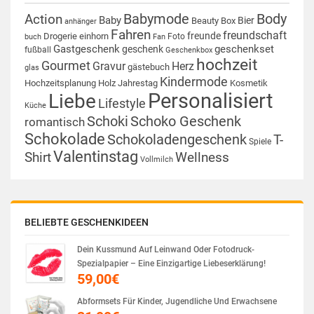
Babymode
Body
Action
Baby
Bier
Beauty Box
anhänger
Fahren
freundschaft
freunde
Drogerie
einhorn
Foto
buch
Fan
Gastgeschenk
geschenkset
geschenk
fußball
Geschenkbox
hochzeit
Gourmet
Gravur
Herz
gästebuch
glas
Kindermode
Hochzeitsplanung
Holz
Jahrestag
Kosmetik
Personalisiert
Liebe
Lifestyle
Küche
Schoki
Schoko Geschenk
romantisch
Schokolade
Schokoladengeschenk
T-
Spiele
Valentinstag
Shirt
Wellness
Vollmilch
BELIEBTE GESCHENKIDEEN
Dein Kussmund Auf Leinwand Oder Fotodruck-
Spezialpapier – Eine Einzigartige Liebeserklärung!
59,00
€
Abformsets Für Kinder, Jugendliche Und Erwachsene