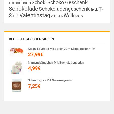
Schoki
Schoko Geschenk
romantisch
Schokolade
Schokoladengeschenk
T-
Spiele
Valentinstag
Shirt
Wellness
Vollmilch
BELIEBTE GESCHENKIDEEN
Me4U-Lovebox Mit Losen Zum Selber Beschriften
27,99
€
Namensbändchen Mit Buchstabenperlen
4,99
€
Schnapsglas Mit Namensgravur
7,25
€