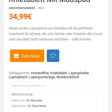
GESCHENKNUMMER:
3643
34,99
€
Dieser große Laptoptisch aus Bambus ist ein perfektes
Geschenk für all jene, die zum Surfen oder Arbeiten die Couch
oder das Bett nicht verlassen möchten – oder können.
Zum Shop
Schlagwörter:
Homeoffice
,
Knietablett
,
Laptophalter
,
Laptoptisch
,
Laptopunterlage
,
Notebooktisch
Dieser Artikel wird verkauft von:
Monsterzeug
Dabei seit:
66 Monaten
Geschenke:
50 Geschenke