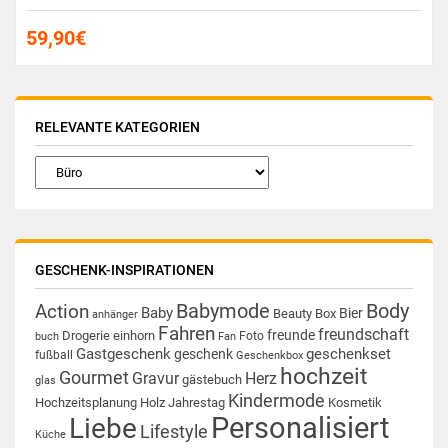
59,90
€
RELEVANTE KATEGORIEN
GESCHENK-INSPIRATIONEN
Babymode
Body
Action
Baby
Bier
Beauty Box
anhänger
Fahren
freundschaft
freunde
Drogerie
einhorn
Foto
buch
Fan
Gastgeschenk
geschenkset
geschenk
fußball
Geschenkbox
hochzeit
Gourmet
Gravur
Herz
gästebuch
glas
Kindermode
Hochzeitsplanung
Holz
Jahrestag
Kosmetik
Personalisiert
Liebe
Lifestyle
Küche