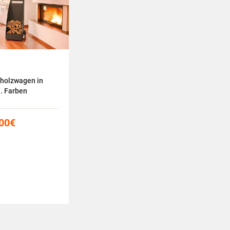
holzwagen in
. Farben
00
€