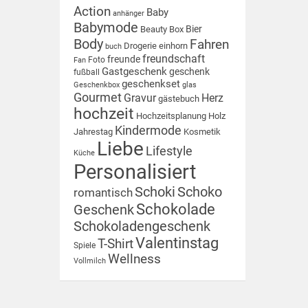
Action
Baby
anhänger
Babymode
Bier
Beauty Box
Body
Fahren
Drogerie
einhorn
buch
freundschaft
freunde
Foto
Fan
Gastgeschenk
geschenk
fußball
geschenkset
Geschenkbox
glas
Gourmet
Gravur
Herz
gästebuch
hochzeit
Hochzeitsplanung
Holz
Kindermode
Jahrestag
Kosmetik
Liebe
Lifestyle
Küche
Personalisiert
Schoki
Schoko
romantisch
Schokolade
Geschenk
Schokoladengeschenk
Valentinstag
T-Shirt
Spiele
Wellness
Vollmilch