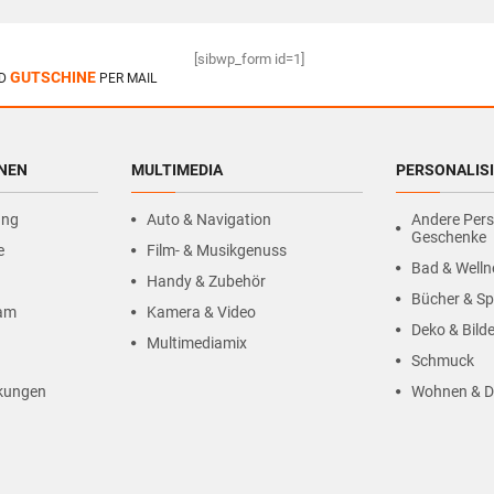
[sibwp_form id=1]
GUTSCHINE
D
PER MAIL
HNEN
MULTIMEDIA
PERSONALIS
ung
Auto & Navigation
Andere Pers
Geschenke
e
Film- & Musikgenuss
Bad & Welln
Handy & Zubehör
Bücher & Sp
ram
Kamera & Video
Deko & Bilde
Multimediamix
Schmuck
kungen
Wohnen & D