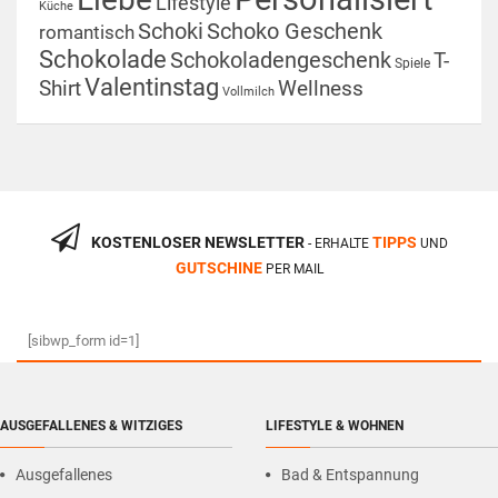
Lifestyle
Küche
Schoki
Schoko Geschenk
romantisch
Schokolade
Schokoladengeschenk
T-
Spiele
Valentinstag
Shirt
Wellness
Vollmilch
KOSTENLOSER NEWSLETTER
TIPPS
- ERHALTE
UND
GUTSCHINE
PER MAIL
[sibwp_form id=1]
AUSGEFALLENES & WITZIGES
LIFESTYLE & WOHNEN
Ausgefallenes
Bad & Entspannung