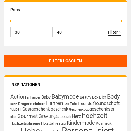
Preis
Filter
FILTER LÖSCHEN
INSPIRATIONEN
Babymode
Body
Action
Baby
Bier
Beauty Box
anhänger
Fahren
freundschaft
freunde
Drogerie
einhorn
Foto
buch
Fan
Gastgeschenk
geschenkset
geschenk
fußball
Geschenkbox
hochzeit
Gourmet
Gravur
Herz
gästebuch
glas
Kindermode
Hochzeitsplanung
Holz
Jahrestag
Kosmetik
Personalisiert
Liebe