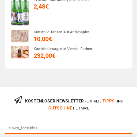
2,48
€
Kunstbild Tanzen Auf Antikpapier
10,00
€
Kaminholzwagen In Versch. Farben
232,00
€
KOSTENLOSER NEWSLETTER
TIPPS
- ERHALTE
UND
GUTSCHINE
PER MAIL
[sibwp_form id=1]