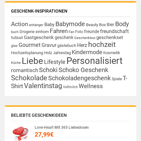
GESCHENK-INSPIRATIONEN
Babymode
Body
Action
Baby
Bier
Beauty Box
anhänger
Fahren
freundschaft
freunde
Drogerie
einhorn
Foto
buch
Fan
Gastgeschenk
geschenkset
geschenk
fußball
Geschenkbox
hochzeit
Gourmet
Gravur
Herz
gästebuch
glas
Kindermode
Hochzeitsplanung
Holz
Jahrestag
Kosmetik
Personalisiert
Liebe
Lifestyle
Küche
Schoki
Schoko Geschenk
romantisch
Schokolade
Schokoladengeschenk
T-
Spiele
Valentinstag
Shirt
Wellness
Vollmilch
BELIEBTE GESCHENKIDEEN
Love-Heart Mit 365 Liebeslosen
27,99
€