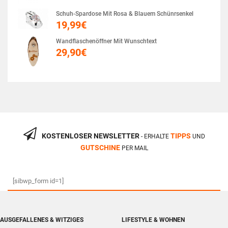
Schuh-Spardose Mit Rosa & Blauem Schünrsenkel
19,99
€
Wandflaschenöffner Mit Wunschtext
29,90
€
KOSTENLOSER NEWSLETTER
TIPPS
- ERHALTE
UND
GUTSCHINE
PER MAIL
[sibwp_form id=1]
AUSGEFALLENES & WITZIGES
LIFESTYLE & WOHNEN