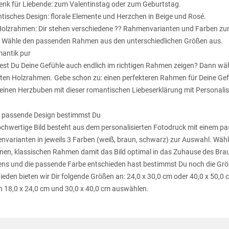
nk für Liebende: zum Valentinstag oder zum Geburtstag.
isches Design: florale Elemente und Herzchen in Beige und Rosé.
Holzrahmen: Dir stehen verschiedene ?? Rahmenvarianten und Farben zu
 Wähle den passenden Rahmen aus den unterschiedlichen Größen aus.
antik pur
st Du Deine Gefühle auch endlich im richtigen Rahmen zeigen? Dann wäh
ten Holzrahmen. Gebe schon zu: einen perfekteren Rahmen für Deine Gefü
einen Herzbuben mit dieser romantischen Liebeserklärung mit Personal
 passende Design bestimmst Du
chwertige Bild besteht aus dem personalisierten Fotodruck mit einem p
varianten in jeweils 3 Farben (weiß, braun, schwarz) zur Auswahl. Wäh
en, klassischen Rahmen damit das Bild optimal in das Zuhause des Braut
s und die passende Farbe entschieden hast bestimmst Du noch die Größe
ieden bieten wir Dir folgende Größen an: 24,0 x 30,0 cm oder 40,0 x 50,
 18,0 x 24,0 cm und 30,0 x 40,0 cm auswählen.