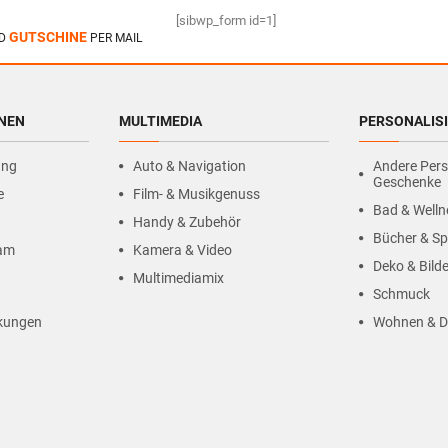
[sibwp_form id=1]
GUTSCHINE
D
PER MAIL
HNEN
MULTIMEDIA
PERSONALIS
ung
Auto & Navigation
Andere Pers
Geschenke
e
Film- & Musikgenuss
Bad & Welln
Handy & Zubehör
Bücher & Sp
ram
Kamera & Video
Deko & Bilde
Multimediamix
Schmuck
kungen
Wohnen & D