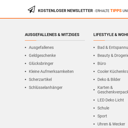
KOSTENLOSER NEWSLETTER
TIPPS
- ERHALTE
UN
AUSGEFALLENES & WITZIGES
LIFESTYLE & WO
Ausgefallenes
Bad & Entspann
Geldgeschenke
Beauty & Drogeri
Glücksbringer
Büro
Kleine Aufmerksamkeiten
Cooler Küchenk
Scherzartikel
Deko & Bilder
Schlüsselanhänger
Karten &
Geschenkverpac
LED Deko Licht
Schule
Sport
Uhren & Wecker