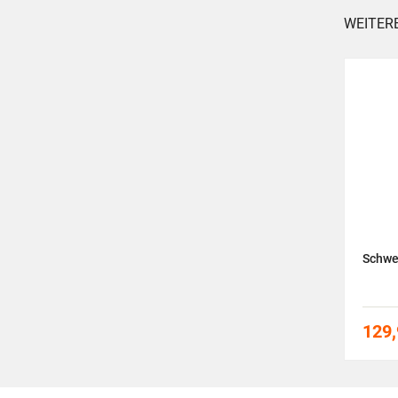
WEITER
nnen
Trevisiol Spumante 3L
Schwe
69,90
€
129,