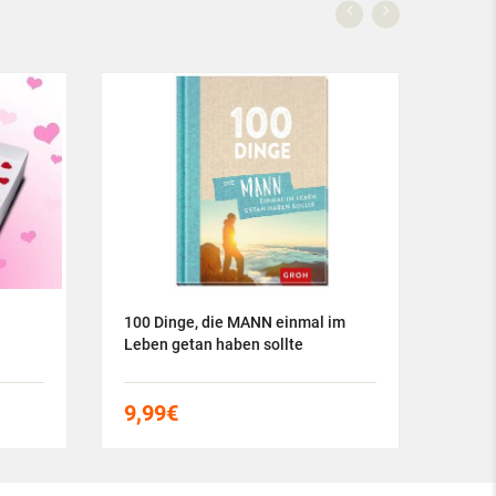
100 Dinge, die MANN einmal im
100 D
Leben getan haben sollte
einma
sollt
9,99
€
9,9