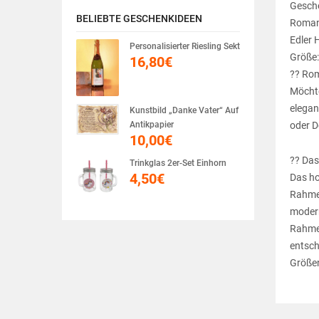
Gesche
BELIEBTE GESCHENKIDEEN
Romant
Edler 
Personalisierter Riesling Sekt
Größe:
16,80
€
?? Rom
Möchte
elegan
Kunstbild „Danke Vater“ Auf
oder D
Antikpapier
10,00
€
?? Das
Trinkglas 2er-Set Einhorn
4,50
€
Das ho
Rahmen
modern
Rahmen
entsch
Größen