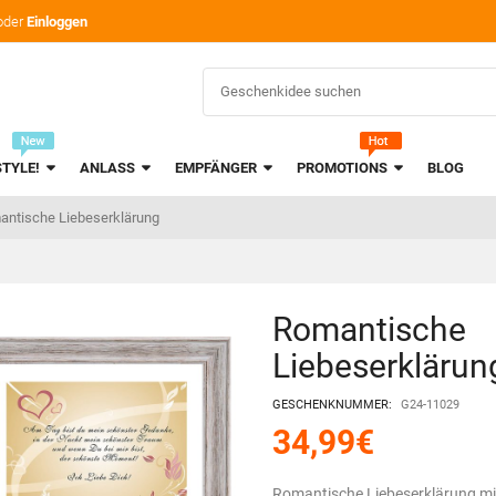
oder
Einloggen
STYLE!
ANLASS
EMPFÄNGER
PROMOTIONS
BLOG
antische Liebeserklärung
Romantische
Liebeserklärun
GESCHENKNUMMER:
G24-11029
34,99
€
Romantische Liebeserklärung mi