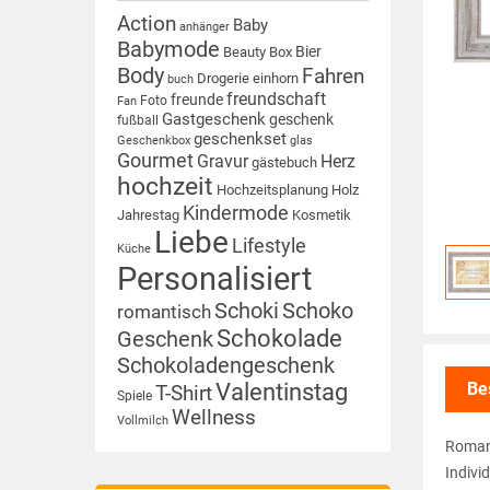
Action
Baby
anhänger
Babymode
Bier
Beauty Box
Body
Fahren
Drogerie
einhorn
buch
freundschaft
freunde
Foto
Fan
Gastgeschenk
geschenk
fußball
geschenkset
Geschenkbox
glas
Gourmet
Gravur
Herz
gästebuch
hochzeit
Hochzeitsplanung
Holz
Kindermode
Jahrestag
Kosmetik
Liebe
Lifestyle
Küche
Personalisiert
Schoki
Schoko
romantisch
Schokolade
Geschenk
Schokoladengeschenk
Be
Valentinstag
T-Shirt
Spiele
Wellness
Vollmilch
Romant
Indivi