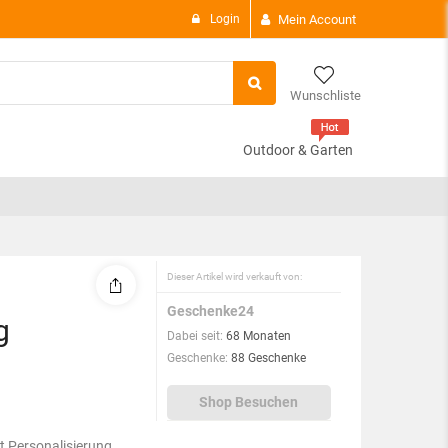
Login
Mein Account
Wunschliste
Outdoor & Garten
There are
0 i
Subtotal:
View C
Dieser Artikel wird verkauft von:
Geschenke24
g
Dabei seit:
68 Monaten
Geschenke:
88 Geschenke
Shop Besuchen
t Personalisierung